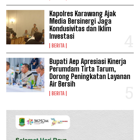
Kapolres Karawang Ajak
Company
Media Bersinergi Jaga
Kondusivitas dan Iklim
Disclaimer
Investasi
Kontak Kami
BERITA
Redaksi
Pedoman Media Siber
Bupati Aep Apresiasi Kinerja
Perumdam Tirta Tarum,
Tentang Kami
Dorong Peningkatan Layanan
Indeks Berita
Air Bersih
BERITA