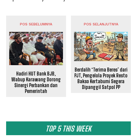
POS SEBELUMNYA
POS SELANJUTNYA
Berdalih ‘Terima Beres’ dari
Hadiri HUT Bank BJB,
PJT, Pengelola Proyek Resto
Wabup Karawang Dorong
Bakso Kertabumi Segera
Sinergi Perbankan dan
Dipanggil Satpol PP
Pemerintah
TOP 5 THIS WEEK