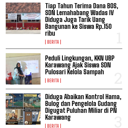
Tiap Tahun Terima Dana BOS,
SDN Lemahabang Wadas IV
Diduga Juga Tarik Uang
Bangunan ke Siswa Rp.150
News Week
ribu
Magazine PRO
BERITA
Peduli Lingkungan, KKN UBP
Karawang Ajak Siswa SDN
Pulosari Kelola Sampah
BERITA
Diduga Abaikan Kontrol Hama,
Bulog dan Pengelola Gudang
Digugat Puluhan Miliar di PN
SUBSCRIBE NOW
Karawang
BERITA