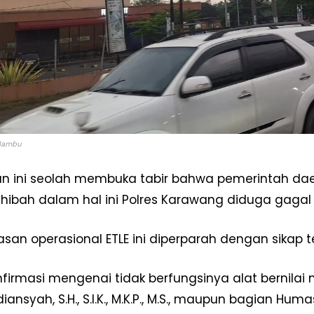
Bambu
an ini seolah membuka tabir bahwa pemerintah d
hibah dalam hal ini Polres Karawang diduga gaga
asan operasional ETLE ini diperparah dengan sikap t
firmasi mengenai tidak berfungsinya alat bernilai m
iansyah, S.H., S.I.K., M.K.P., M.S., maupun bagian H