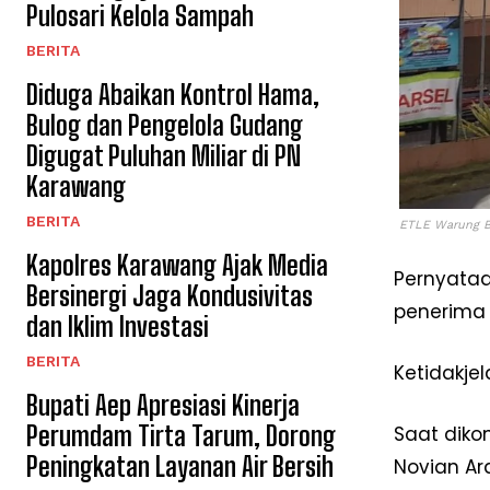
Pulosari Kelola Sampah
BERITA
Diduga Abaikan Kontrol Hama,
Bulog dan Pengelola Gudang
Digugat Puluhan Miliar di PN
Karawang
BERITA
ETLE Warung 
Kapolres Karawang Ajak Media
Pernyata
Bersinergi Jaga Kondusivitas
penerima 
dan Iklim Investasi
BERITA
Ketidakjel
Bupati Aep Apresiasi Kinerja
Perumdam Tirta Tarum, Dorong
Saat dikon
Peningkatan Layanan Air Bersih
Novian Ard