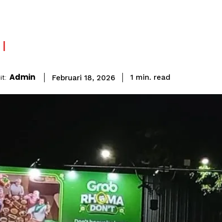
Admin
read
t:
1
min.
Februari 18, 2026