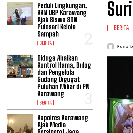
Suri
Peduli Lingkungan,
KKN UBP Karawang
Ajak Siswa SDN
Pulosari Kelola
BERITA
Sampah
BERITA
Penerbi
Diduga Abaikan
Kontrol Hama, Bulog
dan Pengelola
Gudang Digugat
Puluhan Miliar di PN
Karawang
BERITA
Kapolres Karawang
Ajak Media
Bersinergi Jaga