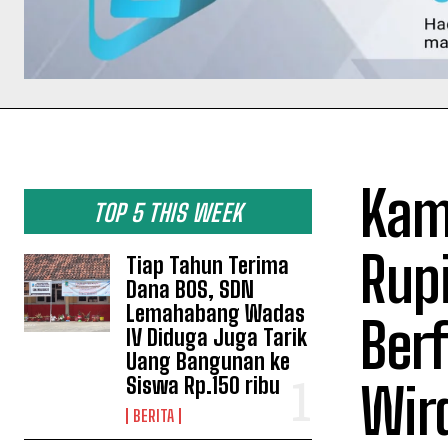
Kame
TOP 5 THIS WEEK
Rup
Tiap Tahun Terima
Dana BOS, SDN
Lemahabang Wadas
Ber
IV Diduga Juga Tarik
Uang Bangunan ke
Siswa Rp.150 ribu
Wir
BERITA