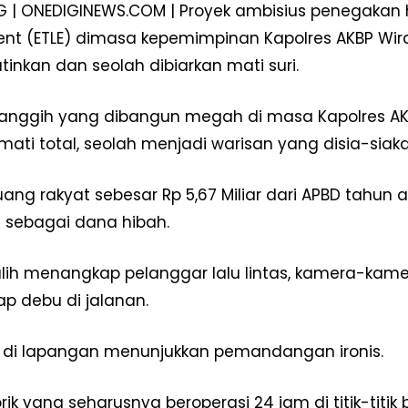
| ONEDIGINEWS.COM | Proyek ambisius penegakan huk
nt (ETLE) dimasa kepemimpinan Kapolres AKBP Wird
inkan dan seolah dibiarkan mati suri.
 canggih yang dibangun megah di masa Kapolres AK
 mati total, seolah menjadi warisan yang disia-sia
uang rakyat sebesar Rp 5,67 Miliar dari APBD tahu
 sebagai dana hibah.
Week
h-alih menangkap pelanggar lalu lintas, kamera-ka
e PRO
 debu di jalanan.
Company
 di lapangan menunjukkan pemandangan ironis.
Disclaimer
Kontak Kami
rik yang seharusnya beroperasi 24 jam di titik-titik 