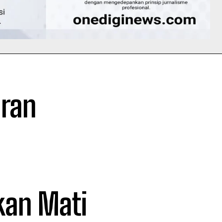
aran
kan Mati