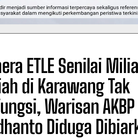
ra ETLE Senilai Mili
iah di Karawang Tak
fungsi, Warisan AKBP
dhanto Diduga Dibiar