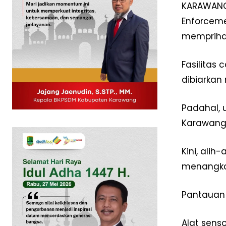
KARAWANG 
Enforceme
memprihat
Fasilitas
dibiarkan
Padahal, 
Karawang
News 
Kini, ali
Magazin
menangkap
Pantauan
Alat senso