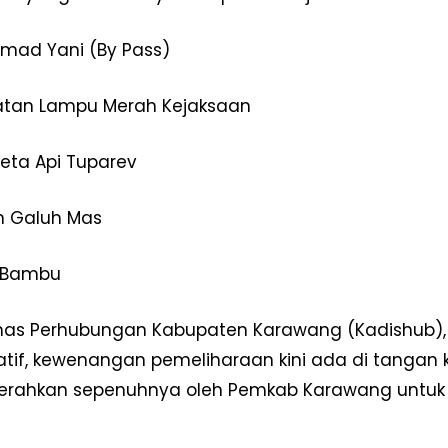
Redaksi
Pedoman Media Siber
hmad Yani (By Pass)
Tentang Kami
Indeks Berita
atan Lampu Merah Kejaksaan
E NOW
reta Api Tuparev
n Galuh Mas
 Bambu
inas Perhubungan Kabupaten Karawang (Kadishub
atif, kewenangan pemeliharaan kini ada di tangan k
serahkan sepenuhnya oleh Pemkab Karawang untuk