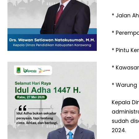
* Jalan A
* Peremp
SUBSCRIB
* Pintu Ke
* Kawasa
* Warung
Kepala D
administr
sudah di
2024.