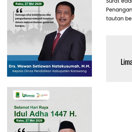
Surat eda
Penangana
tautan be
SUBSCRIB
Lim