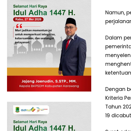
Namun, pe
perjalana
Dalam pen
pemerinta
menyeleng
menghenti
ketentua
News 
Dengan be
Magazin
Kriteria 
Tahun 202
19 dicabut