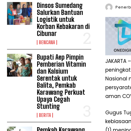
Dinsos Sumedang
Penerbi
Salurkan Bantuan
Logistik untuk
Korban Kebakaran di
Cibunar
BENCANA
Bupati Aep Pimpin
JAKARTA –
Pemberian Vitamin
peningkat
dan Kalsium
Serentak untuk
Nasional 
Balita, Pemkab
persyarat
Karawang Perkuat
aman COV
Upaya Cegah
Stunting
Gugus Tug
BERITA
kebiasaan
Pemkab Karawang
(1) menin