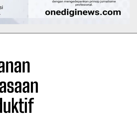
lanan
iasaan
uktif