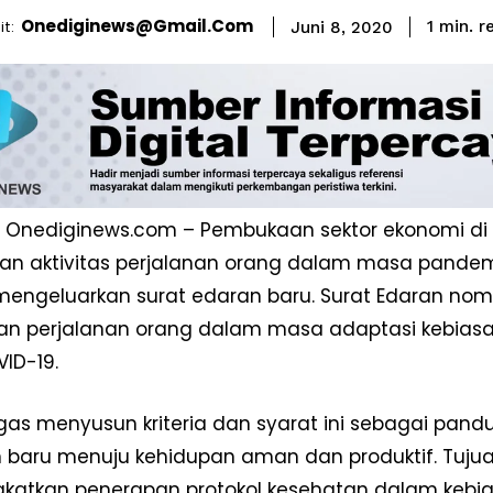
Onediginews@gmail.com
r
t:
1
min.
Juni 8, 2020
 Onediginews.com – Pembukaan sektor ekonomi di 
an aktivitas perjalanan orang dalam masa pandem
mengeluarkan surat edaran baru. Surat Edaran nomo
an perjalanan orang dalam masa adaptasi kebias
ID-19.
as menyusun kriteria dan syarat ini sebagai pan
 baru menuju kehidupan aman dan produktif. Tujuan
gkatkan penerapan protokol kesehatan dalam kebi