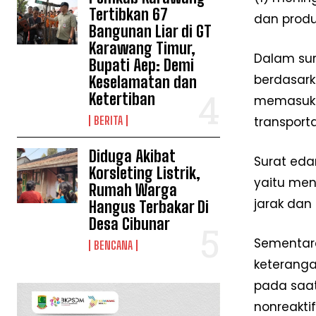
Tertibkan 67
dan produ
Bangunan Liar di GT
Karawang Timur,
Dalam sur
Bupati Aep: Demi
berdasark
Keselamatan dan
Ketertiban
memasuki 
BERITA
transport
Diduga Akibat
Surat eda
Korsleting Listrik,
yaitu men
Rumah Warga
jarak dan
Hangus Terbakar Di
Desa Cibunar
Sementara
BENCANA
keterangan
pada saat
nonreakti