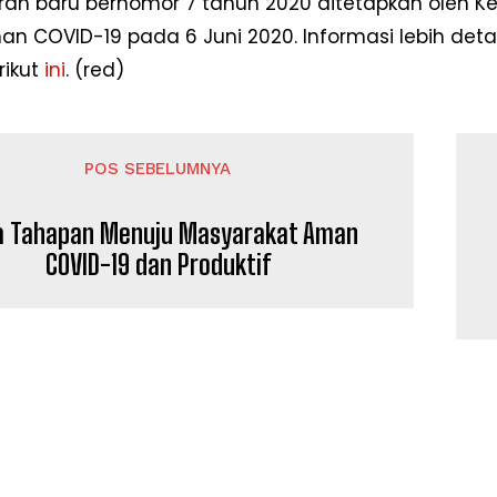
ran baru bernomor 7 tahun 2020 ditetapkan oleh 
Redaksi
n COVID-19 pada 6 Juni 2020. Informasi lebih detai
Pedoman Media Siber
rikut
ini
. (red)
Tentang Kami
Indeks Berita
E NOW
POS SEBELUMNYA
a Tahapan Menuju Masyarakat Aman
COVID-19 dan Produktif