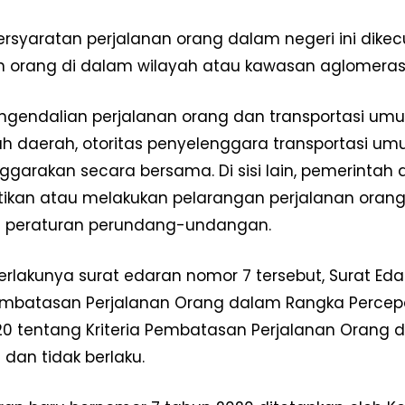
rsyaratan perjalanan orang dalam negeri ini dikec
n orang di dalam wilayah atau kawasan aglomerasi
gendalian perjalanan orang dan transportasi u
h daerah, otoritas penyelenggara transportasi umu
garakan secara bersama. Di sisi lain, pemerintah
kan atau melakukan pelarangan perjalanan orang 
n peraturan perundang-undangan.
Week
rlakunya surat edaran nomor 7 tersebut, Surat E
e PRO
Pembatasan Perjalanan Orang dalam Rangka Perce
Company
0 tentang Kriteria Pembatasan Perjalanan Oran
 dan tidak berlaku.
Disclaimer
Kontak Kami