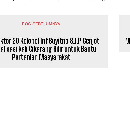
Redaksi
Pedoman Media Siber
Tentang Kami
POS SEBELUMNYA
Indeks Berita
ktor 20 Kolonel Inf Suyitno S.I.P Genjot
V
E NOW
lisasi kali Cikarang Hilir untuk Bantu
Pertanian Masyarakat