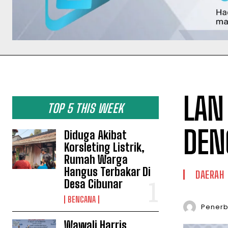
LAN
TOP 5 THIS WEEK
DEN
Diduga Akibat
Korsleting Listrik,
Rumah Warga
Hangus Terbakar Di
DAERAH
Desa Cibunar
BENCANA
Penerbi
Wawali Harris