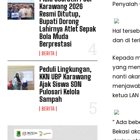
Penyalah 
Karawang 2026
Resmi Ditutup,
Bupati Dorong
Lahirnya Atlet Sepak
Hal terse
Bola Muda
dan di te
Berprestasi
BERITA
Kepada me
yang menj
Peduli Lingkungan,
KKN UBP Karawang
nanti aka
Ajak Siswa SDN
menjawab 
Pulosari Kelola
ketua LAN
Sampah
BERITA
” Ada beb
Bekasi ak