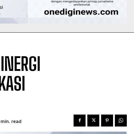
SINERGI
KASI
read
min.