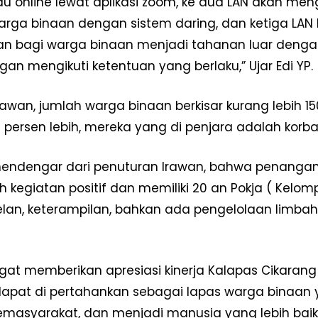
au online lewat aplikasi zoom, ke dua LAN akan m
rga binaan dengan sistem daring, dan ketiga LAN
n bagi warga binaan menjadi tahanan luar dengan s
gan mengikuti ketentuan yang berlaku,” Ujar Edi YP.
awan, jumlah warga binaan berkisar kurang lebih 15
0 persen lebih, mereka yang di penjara adalah kor
ndengar dari penuturan Irawan, bahwa penanganan
h kegiatan positif dan memiliki 20 an Pokja ( Kelom
lan, keterampilan, bahkan ada pengelolaan limba
Week
e PRO
Company
ngat memberikan apresiasi kinerja Kalapas Cikarang
Disclaimer
pat di pertahankan sebagai lapas warga binaan 
Kontak Kami
emasyarakat, dan menjadi manusia yang lebih baik 