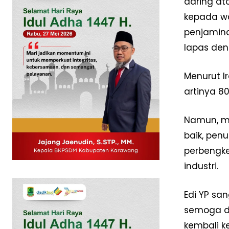
daring at
kepada wa
penjamina
lapas den
Menurut Ir
artinya 8
Namun, me
baik, penu
perbengke
News 
Magazin
industri.
Edi YP sa
semoga da
kembali k