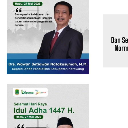
Dan Se
SUBSCRIB
Norma