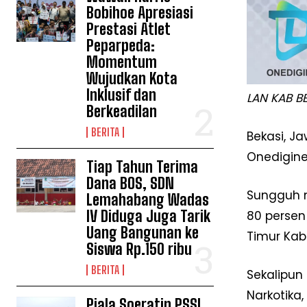
Bobihoe Apresiasi
Prestasi Atlet
Peparpeda:
Momentum
Wujudkan Kota
Inklusif dan
LAN KAB BE
Berkeadilan
BERITA
Bekasi, J
Onedigin
Tiap Tahun Terima
Dana BOS, SDN
Sungguh m
Lemahabang Wadas
IV Diduga Juga Tarik
80 persen
Uang Bangunan ke
Timur Kab
Siswa Rp.150 ribu
BERITA
Sekalipun
Narkotik
Piala Soeratin PSSI