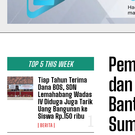
Pem
TOP 5 THIS WEEK
dan
Tiap Tahun Terima
Dana BOS, SDN
Lemahabang Wadas
Ban
IV Diduga Juga Tarik
Uang Bangunan ke
Siswa Rp.150 ribu
Sum
BERITA