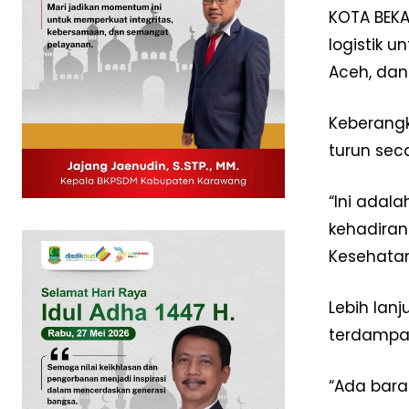
KOTA BEKA
logistik 
Aceh, dan
Keberangk
turun se
“Ini adal
kehadiran
Kesehatan 
News 
Magazin
Lebih lan
terdampak
“Ada baran