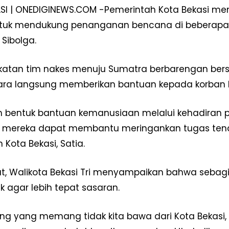
SI | ONEDIGINEWS.COM -Pemerintah Kota Bekasi me
untuk mendukung penanganan bencana di beberapa
 Sibolga.
atan tim nakes menuju Sumatra berbarengan bersa
cara langsung memberikan bantuan kepada korban
ah bentuk bantuan kemanusiaan melalui kehadiran 
 mereka dapat membantu meringankan tugas tenaga
Kota Bekasi, Satia.
Week
e PRO
jut, Walikota Bekasi Tri menyampaikan bahwa sebagia
Company
 agar lebih tepat sasaran.
Disclaimer
g yang memang tidak kita bawa dari Kota Bekasi, tapi
Kontak Kami