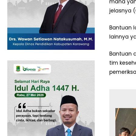
mana yang
jelasnya (
Bantuan l
lainnya y
SUBSCRIB
Bantuan d
tim keseh
pemeriksa