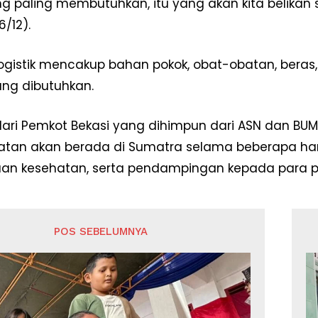
 paling membutuhkan, itu yang akan kita belikan s
Redaksi
6/12).
Pedoman Media Siber
Tentang Kami
ogistik mencakup bahan pokok, obat-obatan, beras,
Indeks Berita
ang dibutuhkan.
E NOW
ari Pemkot Bekasi yang dihimpun dari ASN dan BUMD 
atan akan berada di Sumatra selama beberapa har
an kesehatan, serta pendampingan kepada para p
POS SEBELUMNYA