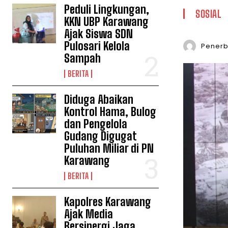
Peduli Lingkungan,
SOSIAL
KKN UBP Karawang
Ajak Siswa SDN
Pulosari Kelola
Penerbi
Sampah
BERITA
Diduga Abaikan
Kontrol Hama, Bulog
dan Pengelola
Gudang Digugat
Puluhan Miliar di PN
Karawang
BERITA
Kapolres Karawang
Ajak Media
Bersinergi Jaga