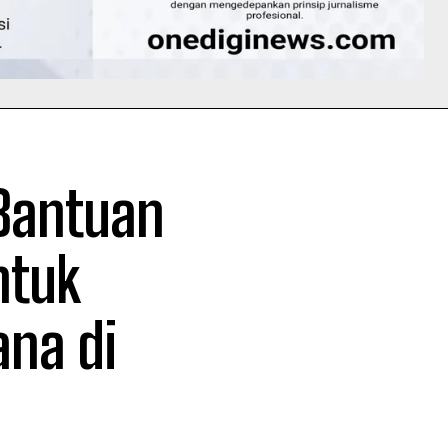
 Bantuan
ntuk
na di