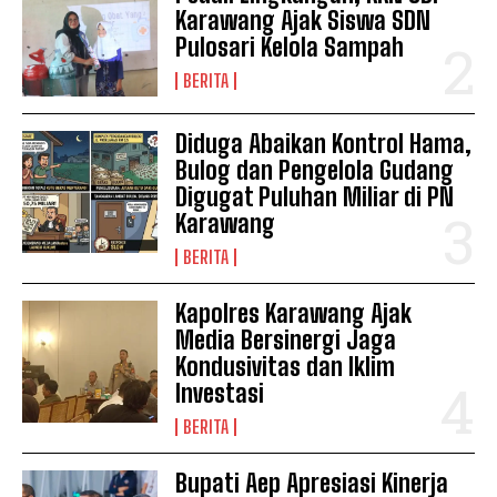
Karawang Ajak Siswa SDN
Pulosari Kelola Sampah
BERITA
Diduga Abaikan Kontrol Hama,
Bulog dan Pengelola Gudang
Digugat Puluhan Miliar di PN
Karawang
News Week
BERITA
Magazine PRO
Kapolres Karawang Ajak
Media Bersinergi Jaga
Kondusivitas dan Iklim
Investasi
BERITA
Bupati Aep Apresiasi Kinerja