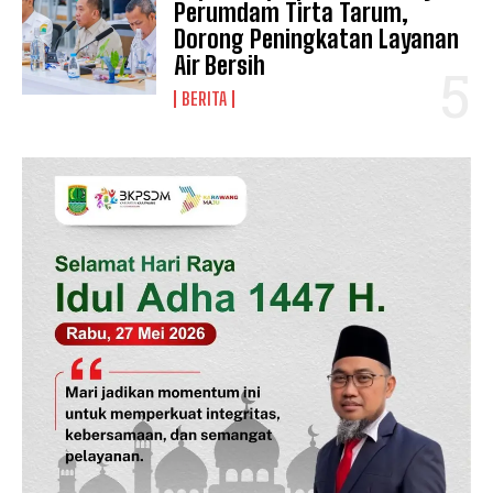
Perumdam Tirta Tarum,
Dorong Peningkatan Layanan
Air Bersih
SUBSCRIBE NOW
BERITA
Company
Disclaimer
Kontak Kami
Redaksi
Pedoman Media Siber
Tentang Kami
Indeks Berita