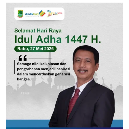
SUBSCRIBE NOW
Company
Disclaimer
Kontak Kami
Redaksi
Pedoman Media Siber
Tentang Kami
Indeks Berita