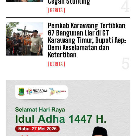
Cegah Stunting
BERITA
Pemkab Karawang Tertibkan
News Week
67 Bangunan Liar di GT
Magazine PRO
Karawang Timur, Bupati Aep:
Demi Keselamatan dan
Ketertiban
BERITA
SUBSCRIBE NOW