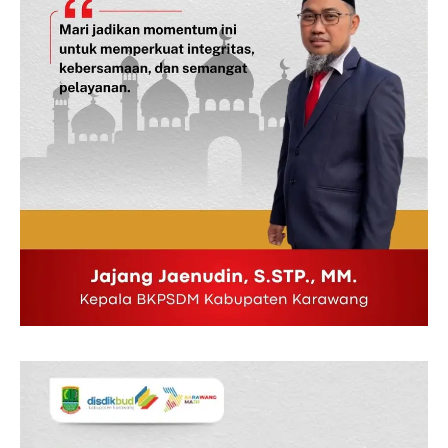
Company
Disclaimer
Kontak Kami
Redaksi
Pedoman Media Siber
Tentang Kami
Indeks Berita