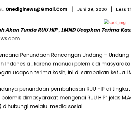
Onediginews@gmail.com
t:
Less t
Juni 29, 2020
h Akan Tunda RUU HIP , LMND Ucapkan Terima Kas
ews.com
Rencana Penundaan Rancangan Undang – Undang Hal
h Indonesia , karena manuai polemik di masyarakat,
gan ucapan terima kasih, ini di sampaikan ketua
danya penundaan pembahasan RUU HIP di tingkat D
olemik dimasyarakat mengenai RUU HIP” jelas M.As
 dihubungi melalui media sosial