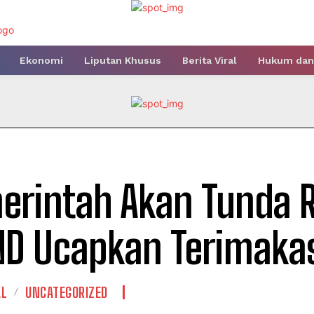
Ekonomi
Liputan Khusus
Berita Viral
Hukum dan 
erintah Akan Tunda R
D Ucapkan Terimaka
AL
UNCATEGORIZED