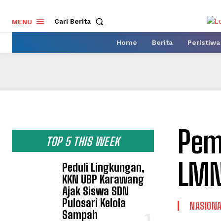
Cari Berita
MENU
Home
Berita
Peristiwa
Pem
TOP 5 THIS WEEK
LMN
Peduli Lingkungan,
KKN UBP Karawang
Ajak Siswa SDN
Pulosari Kelola
NASION
Sampah