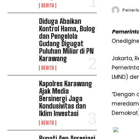
BERITA
Penerbi
Diduga Abaikan
Kontrol Hama, Bulog
Pemerinta
dan Pengelola
Onedigin
Gudang Digugat
Puluhan Miliar di PN
Karawang
Jakarta, 
Pemerinta
BERITA
LMND) den
Kapolres Karawang
Ajak Media
“Dengan a
Bersinergi Jaga
meredam p
Kondusivitas dan
Iklim Investasi
Demokrat)
BERITA
Bupati Aep Apresiasi