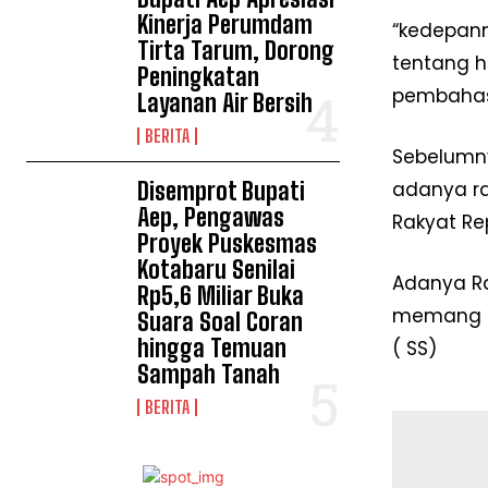
Kinerja Perumdam
“kedepann
Tirta Tarum, Dorong
tentang h
Peningkatan
pembahasa
Layanan Air Bersih
BERITA
Sebelumny
Disemprot Bupati
adanya ra
Aep, Pengawas
Rakyat Rep
Proyek Puskesmas
Kotabaru Senilai
Adanya R
Rp5,6 Miliar Buka
memang su
Suara Soal Coran
hingga Temuan
( SS)
Sampah Tanah
BERITA