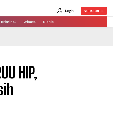
Login
SUBSCRIBE
Kriminal
Wisata
Bisnis
UU HIP,
sih