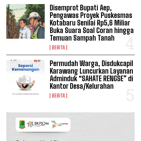
Disemprot Bupati Aep,
Pengawas Proyek Puskesmas
Kotabaru Senilai Rp5,6 Miliar
Buka Suara Soal Coran hingga
Temuan Sampah Tanah
BERITA
SUBSCRIBE NOW
Permudah Warga, Disdukcapil
Karawang Luncurkan Layanan
Adminduk “SAHATE RENGSE” di
Kantor Desa/Kelurahan
Company
BERITA
Disclaimer
Kontak Kami
Redaksi
Pedoman Media Siber