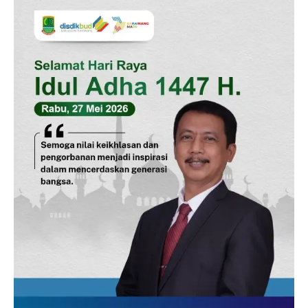
SUBSCRIBE NOW
Company
Disclaimer
Kontak Kami
Redaksi
Pedoman Media Siber
Tentang Kami
Indeks Berita