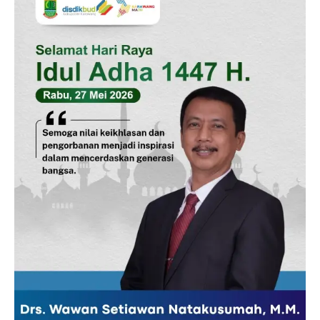
Company
Disclaimer
Kontak Kami
Redaksi
Pedoman Media Siber
Tentang Kami
Indeks Berita